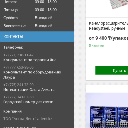
Четверг
09:00
18:00
Пятница
09:00
18:00
Суббота
Выходной
Каналорасширитель 
Воскресенье
Выходной
Readysteel, ручные
КОНТАКТЫ
от 9 400 ₸/упако
В наличии
+7 (771) 218-11-47
Консультант по терапии Яна
+7 (777) 653-98-06
Купить
Консультант по оборудованию
Лаура
+7 (775) 241-72-90
Имплантации Ольга-Алматы
+7 (727) 341-03-68
Городской номер для связи
ТОО "Астра-Дент" adent.kz