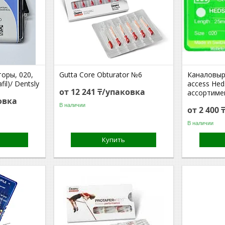
оры, 020,
Gutta Core Obturator №6
Каналовыр
il)/ Dentsly
access Hed
от 12 241 ₸/упаковка
ассортиме
овка
В наличии
от 2 400
В наличии
Купить