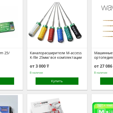
em 25/
Каналорасширители M-access
Машинные
K-file 25мм/ все комплектации
ортопедия,
от 3 000 ₸
от 27 08
В наличии
В наличии
Купить