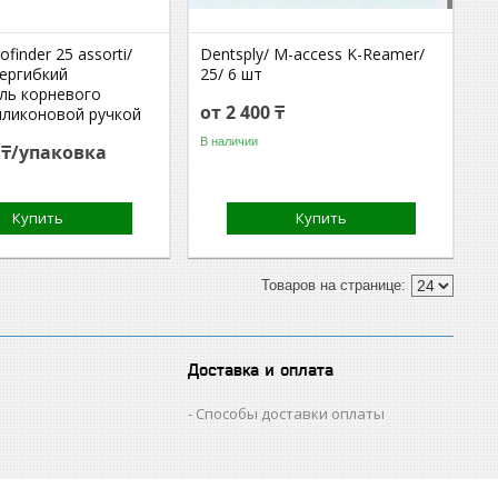
ofinder 25 assorti/
Dentsply/ M-access K-Reamer/
пергибкий
25/ 6 шт
ль корневого
от 2 400 ₸
силиконовой ручкой
В наличии
0 ₸/упаковка
Купить
Купить
Доставка и оплата
Способы доставки оплаты