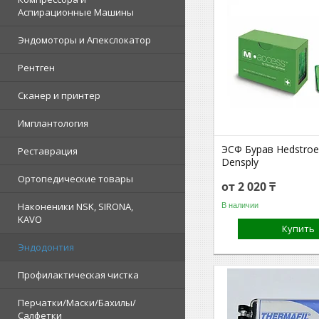
Аспирационные Машины
Эндомоторы и Апекслокатор
Рентген
Сканер и принтер
Имплантология
ЭСФ Бурав Hedstro
Реставрация
Densply
Ортопедические товары
от 2 020 ₸
Наконеники NSK, SIRONA,
В наличии
KAVO
Купить
Эндодонтия
Профилактическая чистка
Перчатки/Маски/Бахилы/
Салфетки