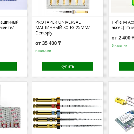
машинный
PROTAPER UNIVERSAL
H-file M A
именте/
МАШИННЫЙ SX-F3 25ММ/
аксес) 25 
Dentsply
от 2 400 
от 35 400 ₸
В наличии
В наличии
Купить