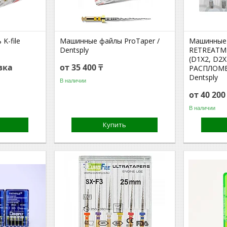
K-file
Машинные файлы ProTaper /
Машинные
Dentsply
RETREATM
(D1Х2, D2Х
вка
от 35 400 ₸
РАСПЛОМ
Dentsply
В наличии
от 40 20
В наличии
Купить