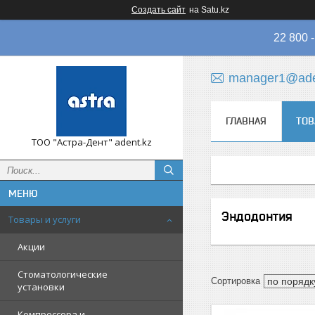
Создать сайт
на Satu.kz
22 800
manager1@ade
ГЛАВНАЯ
ТОВ
ТОО "Астра-Дент" adent.kz
Эндодонтия
Товары и услуги
Акции
Стоматологические
установки
Компрессора и