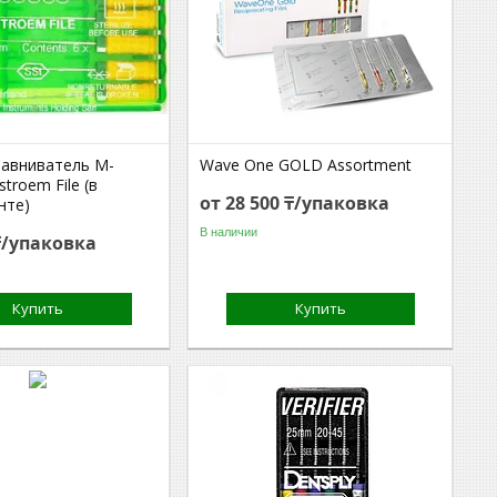
авниватель M-
Wave One GOLD Assortment
stroem File (в
от 28 500 ₸/упаковка
нте)
В наличии
 ₸/упаковка
Купить
Купить