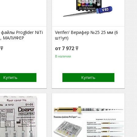
айлы Proglider NiTi
Verifer/ Верифер №25 25 мм (6
), МАЛИФЕР
шт\уп)
 ₸
от 7 972 ₸
В наличии
Купить
Купить