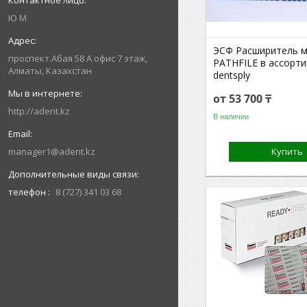
Ю М
ЭСФ Расширитель 
проспект.Абая 58 А офис 7 этаж,
PATHFILE в ассорт
Алматы, Казахстан
dentsply
от 53 700 ₸
http://adent.kz
В наличии
manager1@adent.kz
Купить
телефон
8 (727) 341 03 68