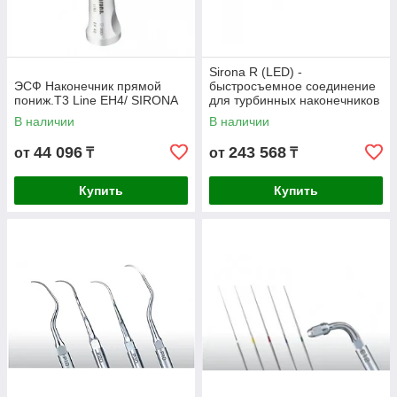
Sirona R (LED) -
ЭСФ Наконечник прямой
быстросъемное соединение
пониж.T3 Line ЕН4/ SIRONA
для турбинных наконечников
серии Т1/T2 | Sirona
В наличии
В наличии
(Германия)
44 096
243 568
от
₸
от
₸
Купить
Купить