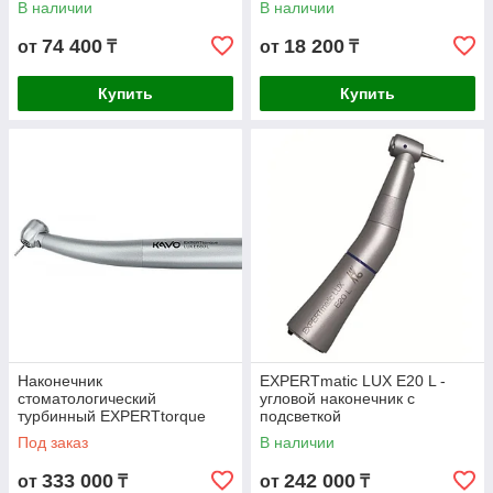
В наличии
В наличии
QUATTRO Plus Spray
74 400
18 200
от
₸
от
₸
Купить
Купить
Наконечник
EXPERTmatic LUX E20 L -
стоматологический
угловой наконечник с
турбинный EXPERTtorque
подсветкой
LUX E680 L
Под заказ
В наличии
333 000
242 000
от
₸
от
₸