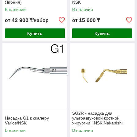
Япония)
NSK
В наличии
В наличии
42 900
15 600
от
₸/набор
от
₸
Купить
Купить
SG2R - насадка для
Насадка G1 к скалеру
ультразвуковой костной
Varios/NSK
хирургии | NSK Nakanishi
(Япония)
В наличии
В наличии