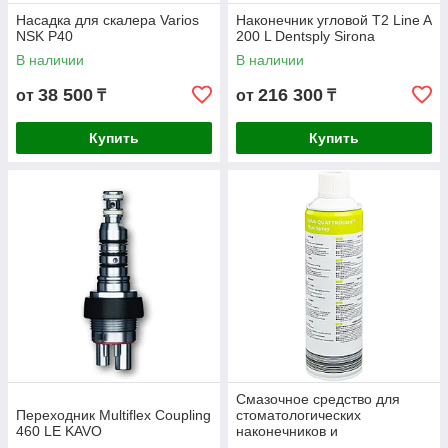
Насадка для скалера Varios
Наконечник угловой T2 Line A
NSK P40
200 L Dentsply Sirona
В наличии
В наличии
38 500
216 300
от
₸
от
₸
Купить
Купить
Cмазочное средство для
Переходник Multiflex Coupling
стоматологических
460 LE KAVO
наконечников и
микромоторов Kavo