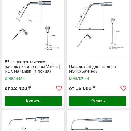
E7 - эндодонтическая
насадка к скейлерам Varios |
Насадка E8 для скалера
NSK Nakanishi (Япония)
NSK®/Satelec®
В наличии
В наличии
12 420
15 000
от
₸
от
₸
Купить
Купить