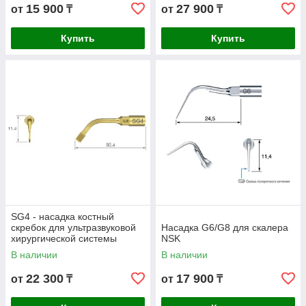
15 900
27 900
от
₸
от
₸
Купить
Купить
SG4 - насадка костный
скребок для ультразвуковой
Насадка G6/G8 для скалера
хирургической системы
NSK
VarioSurg
В наличии
В наличии
22 300
17 900
от
₸
от
₸