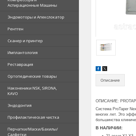
Аспирационные Машины
Эндомоторы и Апекслокатор
Рентген
Сканер и принтер
Имплантология
Реставрация
Ортопедические товары
Описание
Наконеники NSK, SIRONA,
KAVO
ОПИСАНИЕ: PROTAP
Эндодонтия
Система ProTaper Nex
многих лет. Это эфф
Профилактическая чистка
большинства клиниче
В НАЛИЧИИ:
Перчатки/Маски/Бахилы/
Салфетки
21 assor X1-X3