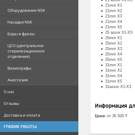
21mm X1
Оборудование NSK
21mm X2
21mm X3
Насадки NSK
21mm X4
21mm X5
25 assor X1-X3
Боры и фрезы
25mm X1
25mm X2
ЦСО (центральное
25mm X3
стерилизационное
25mm X4
отделение)
25mm X5
31mm X1
Визиографы
31mm X2
31mm X4
Анестезия
31mm X5
31assor X1-X3
О нас
Отзывы
Информация дл
Доставка и оплата
Цена:
от 35 500 ₸
ГРАФИК РАБОТЫ