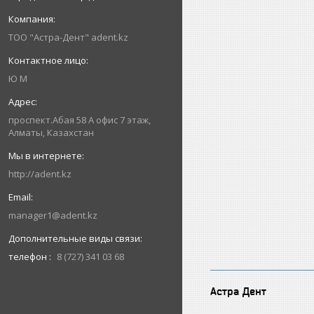
ТОО "Астра-Дент" adent.kz
Ю М
проспект.Абая 58 А офис 7 этаж,
Алматы, Казахстан
http://adent.kz
manager1@adent.kz
телефон
8 (727) 341 03 68
Астра Дент