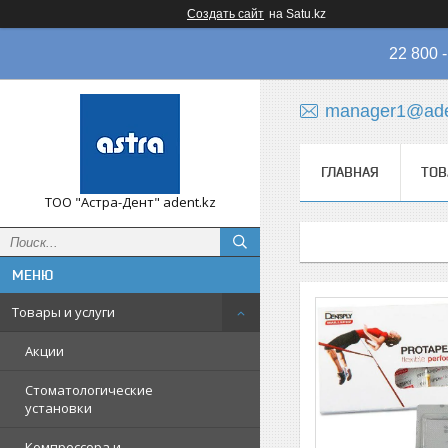
Создать сайт
на Satu.kz
22 800
manager1@ade
ГЛАВНАЯ
ТОВ
ТОО "Астра-Дент" adent.kz
Товары и услуги
Акции
Стоматологические
установки
Компрессора и