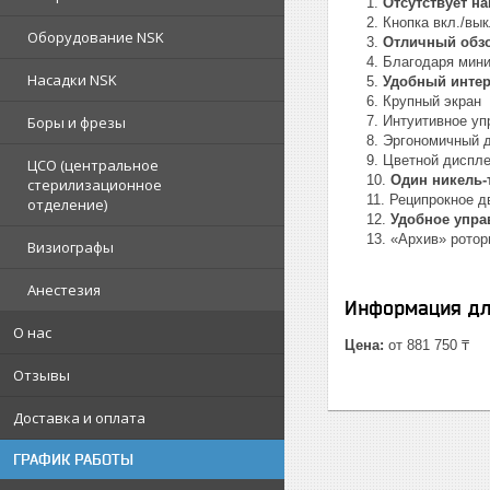
Отсутствует н
Кнопка вкл./вык
Оборудование NSK
Отличный обзо
Благодаря мини
Насадки NSK
Удобный инте
Крупный экран
Боры и фрезы
Интуитивное уп
Эргономичный 
Цветной диспле
ЦСО (центральное
Один никель-
стерилизационное
Реципрокное д
отделение)
Удобное упр
«Архив» ротор
Визиографы
Анестезия
Информация дл
О нас
Цена:
от 881 750 ₸
Отзывы
Доставка и оплата
ГРАФИК РАБОТЫ