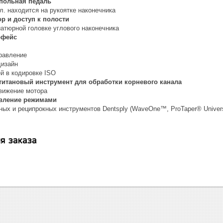
апольная педаль
л. находится на рукоятке наконечника
р и доступ к полости
атюрной головке углового наконечника
рфейс
равление
дизайн
й в кодировке ISO
титановый инструмент для обработки корневого канала
вижение мотора
авление режимами
ных и реципрокных инструментов Dentsply (WaveOne™, ProTaper® Univers
я заказа