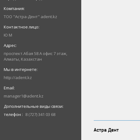
ТОО "Астра-Дент" adent.kz
Ю М
проспект.Абая 58 А офис 7 этаж,
Алматы, Казахстан
http://adent.kz
manager1@adent.kz
телефон
8 (727) 341 03 68
Астра Дент