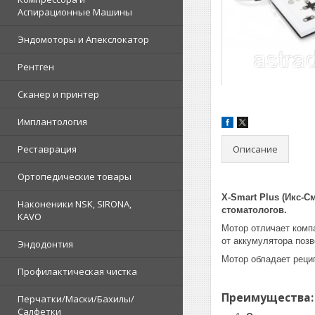
Аспирационные Машины
Эндомоторы и Апекслокатор
Рентген
Сканер и принтер
Имплантология
Описание
Реставрация
Ортопедические товары
X-Smart Plus (Икс-
Наконеники NSK, SIRONA,
стоматологов.
KAVO
Мотор отличает компа
от аккумулятора поз
Эндодонтия
Мотор обладает реци
Профилактическая чистка
Преимущества:
Перчатки/Маски/Бахилы/
Салфетки