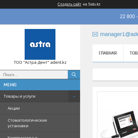
Создать сайт
на Satu.kz
22 800
manager1@ade
ГЛАВНАЯ
ТОВ
ТОО "Астра-Дент" adent.kz
Товары и услуги
Акции
Стоматологические
установки
Компрессора и