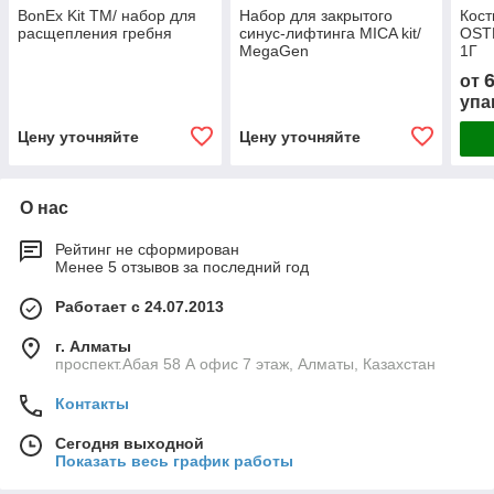
BonEx Kit TM/ набор для
Набор для закрытого
Кост
расщепления гребня
синус-лифтинга MICA kit/
OST
MegaGen
1Г
от
упа
Цену уточняйте
Цену уточняйте
О нас
Рейтинг не сформирован
Менее 5 отзывов за последний год
Работает с 24.07.2013
г. Алматы
проспект.Абая 58 А офис 7 этаж, Алматы, Казахстан
Контакты
Сегодня выходной
Показать весь график работы