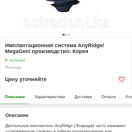
Имплантационная система AnyRidge/
MegaGen/ производство: Корея
В наличии
Розница
Цену уточняйте
Описание
Характеристики
Доставка
Оплата
Усл
Описание
Дентальные имплантаты AnyRidge (Эниридж) часто называют
«современным словом» в зубном протезировании или