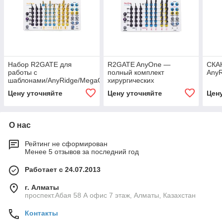
Набор R2GATE для
R2GATE AnyOne —
СКА
работы с
полный комплект
Any
шаблонами/AnyRidge/MegaGen
хирургических
инструментов/ AnyOne
Цену уточняйте
Цену уточняйте
Цен
MegaGen
О нас
Рейтинг не сформирован
Менее 5 отзывов за последний год
Работает с 24.07.2013
г. Алматы
проспект.Абая 58 А офис 7 этаж, Алматы, Казахстан
Контакты