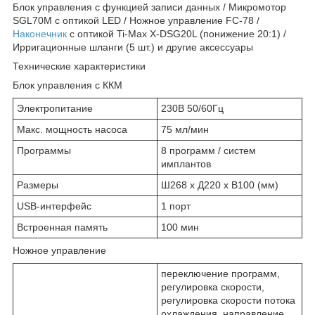
Блок управления с функцией записи данных / Микромотор
SGL70M с оптикой LED / Ножное управление FC-78 /
Наконечник
с оптикой Ti-Max X-DSG20L (понижение 20:1) /
Ирригационные шланги (5 шт.) и другие аксессуары
Технические характеристики
Блок управления с ККМ
Электропитание
230В 50/60Гц
Макс. мощность насоса
75 мл/мин
Программы
8 программ / систем
имплантов
Размеры
Ш268 x Д220 x В100 (мм)
USB-интерфейс
1 порт
Встроенная память
100 мин
Ножное управление
переключение программ,
регулировка скорости,
регулировка скорости потока
охлаждения, направление