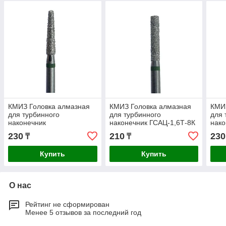
КМИЗ Головка алмазная
КМИЗ Головка алмазная
КМИ
для турбинного
для турбинного
для 
наконечник
наконечник ГСАЦ-1,6Т-8К
нако
ГСАКС-1,8Т-8К
ГСА
230
210
230
₸
₸
Купить
Купить
О нас
Рейтинг не сформирован
Менее 5 отзывов за последний год