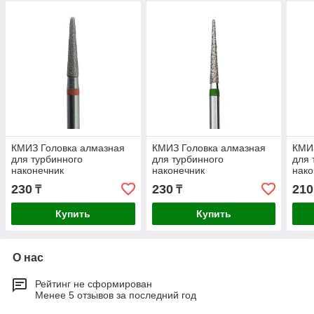
КМИЗ Головка алмазная
КМИЗ Головка алмазная
КМИ
для турбинного
для турбинного
для 
наконечник
наконечник
нако
ГСАКС-1,6Т-8М
ГСАКМ-1,4Т-10К
230
230
210
₸
₸
Купить
Купить
О нас
Рейтинг не сформирован
Менее 5 отзывов за последний год