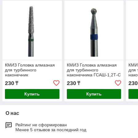
КМИЗ Головка алмазная
КМИЗ Головка алмазная
КМИ
для турбинного
для турбинного
для 
наконечник
наконечника ГСАШ-1,2Т-С
нако
ГСАКС-1,8Т-8К
ГСА
230
230
230
₸
₸
Купить
Купить
О нас
Рейтинг не сформирован
Менее 5 отзывов за последний год