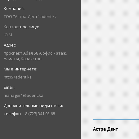
ТОО "Астра-Дент" adent.kz
Ю М
проспект.Абая 58 А офис 7 этаж,
Алматы, Казахстан
http://adent.kz
manager1@adent.kz
телефон
8 (727) 341 03 68
Астра Дент