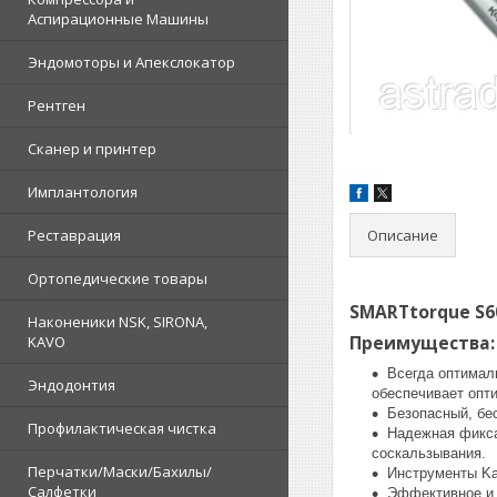
Аспирационные Машины
Эндомоторы и Апекслокатор
Рентген
Сканер и принтер
Имплантология
Описание
Реставрация
Ортопедические товары
SMARTtorque S
Наконеники NSK, SIRONA,
Преимущества:
KAVO
Всегда оптимал
Эндодонтия
обеспечивает опти
Безопасный, бе
Профилактическая чистка
Надежная фикса
соскальзывания.
Перчатки/Маски/Бахилы/
Инструменты Ka
Салфетки
Эффективное и 