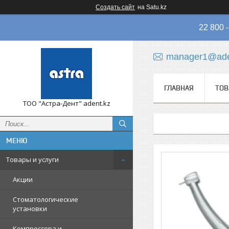
Создать сайт
на Satu.kz
22 800
manager1@ade
ГЛАВНАЯ
ТОВ
ТОО "Астра-Дент" adent.kz
Товары и услуги
Акции
Стоматологические
установки
Компрессора и