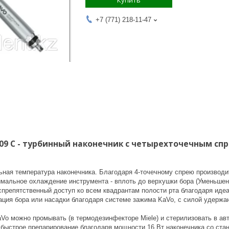
Купить
+7 (771) 218-11-47
609 C - турбинный наконечник с четырехточечным с
ьная температура наконечника. Благодаря 4-точечному спрею производи
мальное охлаждение инструмента - вплоть до верхушки бора (Уменьшенн
спрепятственный доступ ко всем квадрантам полости рта благодаря иде
ция бора или насадки благодаря системе зажима KaVo, с силой удержани
Vo можно промывать (в термодезинфекторе Miele) и стерилизовать в авт
быстрое препарирование благодаря мощности 16 Вт наконечника со станд